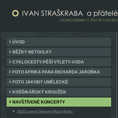
ÚVOD
BĚŽKY NETOULKY
CYKLOCESTY-PĚŠÍ VÝLETY-VODA
FOTO AFRIKA PANA RICHARDA JAROŇKA
FOTO JAKOBY UMĚLECKÉ
KOŠŠIKÁŘSKÝ KROUŽEK
NAVŠTÍVENÉ KONCERTY
2015 Lynyrd Skynyrd Plzeň Brčko