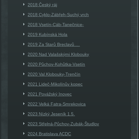
2018 Český ráj
2018 Cyklo-Zábřeh-Suchý vrch
2018 Vsetín-Cáb-Tanečnice-
2019 Kubínská Hola
2019 Za Starů Breclavů….
2020 Nad Valašskými Klobouky
2020 Půchov-Kohůtka-Vsetín
2020 Val.Klobouky-Trenčín
2021 Lideč-Mikolínův kopec
2021 Povážský Inovec
2022 Velká Fatra-Smrekovica
2023 Nízký Jeseník 1.5.
2023 Střelná-Půchov-Zubák-Študlov
2024 Bratislava ACDC