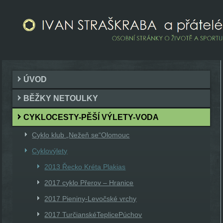
ÚVOD
BĚŽKY NETOULKY
CYKLOCESTY-PĚŠÍ VÝLETY-VODA
Cyklo klub „Nežeň se“Olomouc
Cyklovýlety
2013 Řecko Kréta Plakias
2017 cyklo Přerov – Hranice
2017 Pieniny-Levočské vrchy
2017 TurčianskéTeplicePúchov