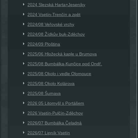
2024 Slezská Harta+Jeseníky
2024 Vsetín-Trenčín a zpět
2024/08 Veřovské vrchy
2024/08 Žídkův buk-Zděchov
2024/09 Ploština
2025/06 Hložecká kaple u Brumova
2025/08 Bumbálka-Kunčice pod Ondř.
2025/08 Okolo i vedle Olomouce
2025/08 Okolo Kolárova
2025/08 Šumava
2026 05 Litomyšl s Portášem
2026 Vsetín-Pulčín-Zděchov
2026/07 Bumbálka Čeladná
2026/07 Lipník Vsetín