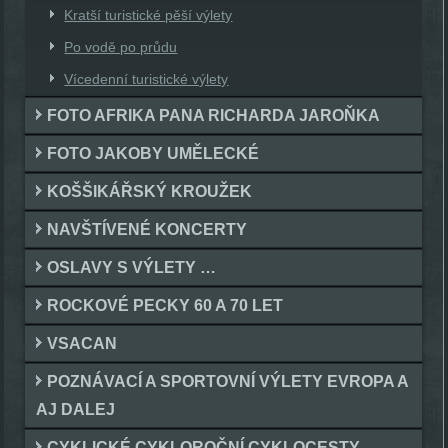
Kratší turistické pěší výlety
Po vodě po průdu
Vícedenní turistické výlety
FOTO AFRIKA PANA RICHARDA JAROŇKA
FOTO JAKOBY UMĚLECKÉ
KOŠŠIKÁŘSKÝ KROUŽEK
NAVŠTÍVENÉ KONCERTY
OSLAVY S VÝLETY …
ROCKOVÉ PECKY 60 A 70 LET
VSACAN
POZNÁVACÍ A SPORTOVNÍ VÝLETY EVROPA A
AJ DALEJ
CYKLICKÉ CYKLOROČNÍ CYKLOCESTY