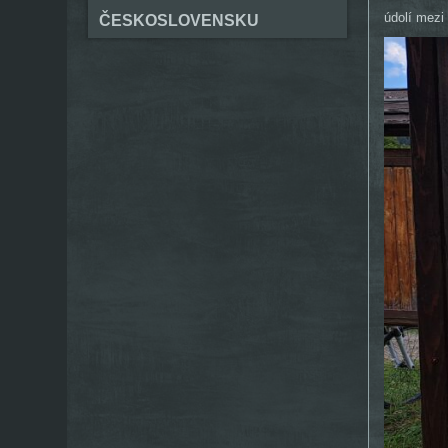
údolí mez
ČESKOSLOVENSKU