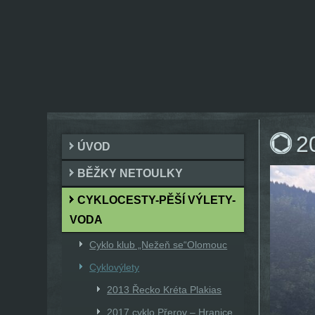
2
ÚVOD
BĚŽKY NETOULKY
CYKLOCESTY-PĚŠÍ VÝLETY-
VODA
Cyklo klub „Nežeň se“Olomouc
Cyklovýlety
2013 Řecko Kréta Plakias
2017 cyklo Přerov – Hranice