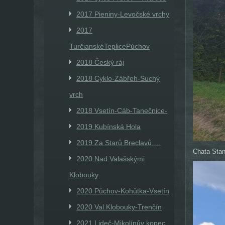
2017 Pieniny-Levočské vrchy
2017
TurčianskéTeplicePúchov
2018 Český ráj
2018 Cyklo-Zábřeh-Suchý
vrch
2018 Vsetín-Cáb-Tanečnice-
2019 Kubínská Hola
2019 Za Starů Breclavů….
Chata Sta
2020 Nad Valašskými
Klobouky
2020 Půchov-Kohůtka-Vsetín
2020 Val.Klobouky-Trenčín
2021 Lideč-Mikolínův kopec