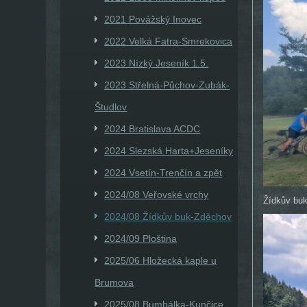
2021 Povážský Inovec
2022 Velká Fatra-Smrekovica
2023 Nízký Jeseník 1.5.
2023 Střelná-Půchov-Zubák-
Študlov
2024 Bratislava ACDC
2024 Slezská Harta+Jeseníky
2024 Vsetín-Trenčín a zpět
2024/08 Veřovské vrchy
Žídkův bu
2024/08 Žídkův buk-Zděchov
2024/09 Ploština
2025/06 Hložecká kaple u
Brumova
2025/08 Bumbálka-Kunčice