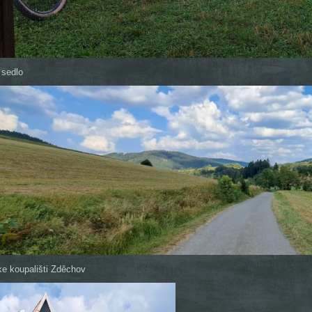
 sedlo
e koupališti Zděchov