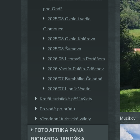
pod Ondř.
2025/08 Okolo i vedle
Olomouce
2025/08 Okolo Kolárova
2025/08 Šumava
2026 05 Litomyšl s Portášem
2026 Vsetín-Pulčín-Zděchov
2026/07 Bumbálka Čeladná
2026/07 Lipník Vsetín
Kratší turistické pěší výlety
Po vodě po průdu
Mužíkov
Vícedenní turistické výlety
FOTO AFRIKA PANA
RICHARDA JAROŇKA